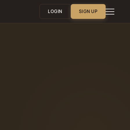
LOGIN
SIGN UP