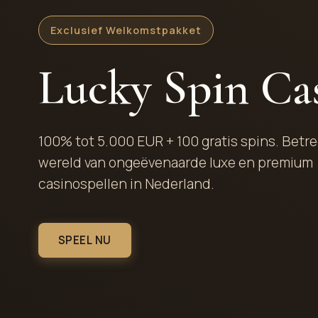
Exclusief Welkomstpakket
Lucky Spin Ca
100% tot 5.000 EUR + 100 gratis spins. Betr
wereld van ongeëvenaarde luxe en premium
casinospellen in Nederland.
SPEEL NU