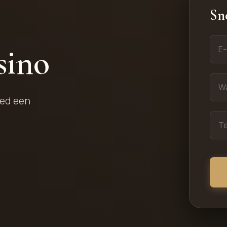
Sne
sino
eed een