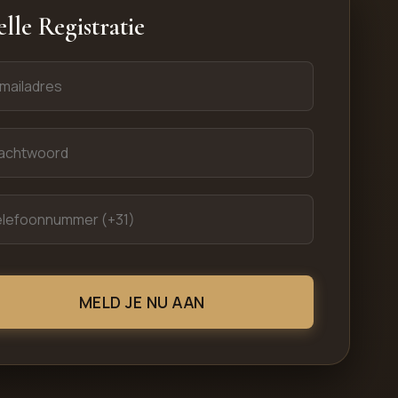
lle Registratie
MELD JE NU AAN