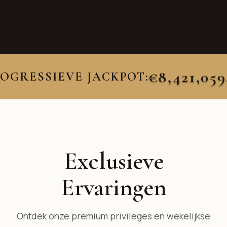
€8,421,059
OGRESSIEVE JACKPOT:
Exclusieve
Ervaringen
Ontdek onze premium privileges en wekelijkse