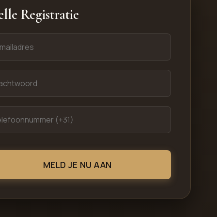
lle Registratie
MELD JE NU AAN