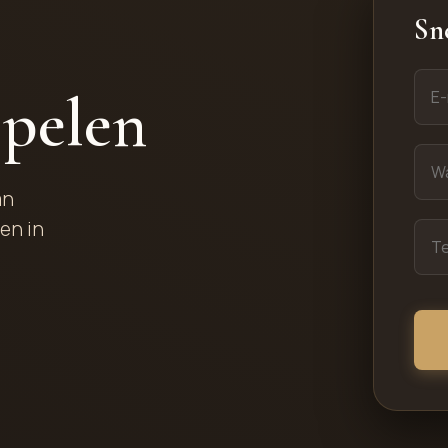
Sne
pelen
an
en in